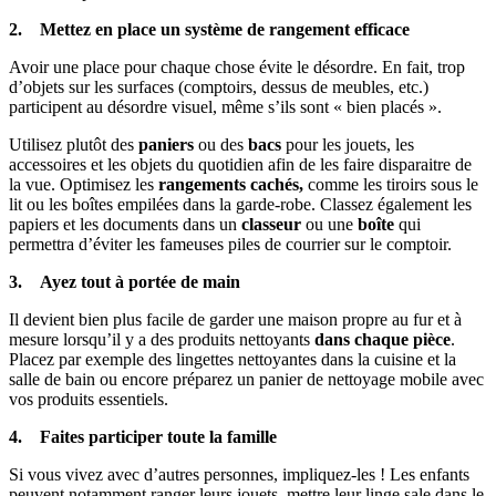
2. Mettez en place un système de rangement efficace
Avoir une place pour chaque chose évite le désordre. En fait, trop
d’objets sur les surfaces (comptoirs, dessus de meubles, etc.)
participent au désordre visuel, même s’ils sont « bien placés ».
Utilisez plutôt des
paniers
ou des
bacs
pour les jouets, les
accessoires et les objets du quotidien afin de les faire disparaitre de
la vue. Optimisez les
rangements cachés,
comme les tiroirs sous le
lit ou les boîtes empilées dans la garde-robe. Classez également les
papiers et les documents dans un
classeur
ou une
boîte
qui
permettra d’éviter les fameuses piles de courrier sur le comptoir.
3. Ayez tout à portée de main
Il devient bien plus facile de garder une maison propre au fur et à
mesure lorsqu’il y a des produits nettoyants
dans chaque pièce
.
Placez par exemple des lingettes nettoyantes dans la cuisine et la
salle de bain ou encore préparez un panier de nettoyage mobile avec
vos produits essentiels.
4. Faites participer toute la famille
Si vous vivez avec d’autres personnes, impliquez-les ! Les enfants
peuvent notamment ranger leurs jouets, mettre leur linge sale dans le