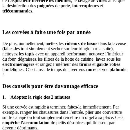
de l’
aspirateur
derrière les meubles
, le lavage de
vitres
ainsi que
la désinfection des
poignées
de porte,
interrupteurs
et
télécommandes
.
Les corvées à faire une fois par année
De plus, annuellement, mettez les
rideaux de tissus
dans la laveuse
(faites-les tout simplement sécher sur leur tringle par la suite),
nettoyez les
tapis
avec un appareil performant, nettoyez l’intérieur
du four, dégraissez les filtres de la hotte de cuisine, lavez sous les
électroménagers
et rangez l’intérieur des
tiroirs
et
garde-robes
bordéliques. C’est aussi le temps de laver vos
murs
et vos
plafonds
!
Des conseils pour être davantage efficace
1. Adoptez la règle des 2 minutes
Si une corvée est rapide à terminer, faites-la immédiatement. Par
exemple, ranger les chaussures dans l’entrée, plier une couverture
sur le canapé ou tout simplement remettre un objet à sa place. Cela
empêche l’accumulation
de petits désordres qui finissent par
devenir déprimants.