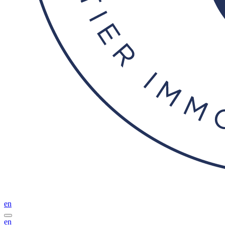
en
en