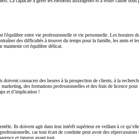
ien. La capacité à gérer les éléments anxiogènes et à rester calme sous p
 l'équilibre entre vie professionnelle et vie personnelle. Les horaires de 
raîner des difficultés à trouver du temps pour la famille, les amis et les
r maintenir cet équilibre délicat.
s doivent consacrer des heures à la prospection de clients, à la recherche 
 marketing, des formations professionnelles et des frais de licence pour m
ps et d’implication !
ntèle. Ils doivent agir dans leur intérêt supérieur en veillant à ce qu’el
rofessionnelle, car tout écart de conduite peut avoir des répercussions sur
sparence et rigueur avant tout.