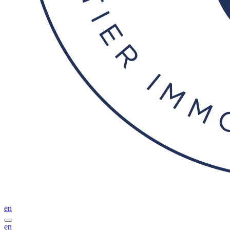
en
en